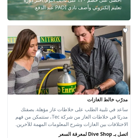
احصل على خصم ٢٠٪ على ناديك اليوم! اختر دورة
تعليم إلكتروني وأضف نادي PADI عند الدفع.
مدرّب خالط الغازات
ساعد في تلبية الطلب على خلاطات غاز مؤهلة. بصفتك
مدربًا في خلاطات الغاز من شركة Tec، ستتمكن من فهم
الاختلافات بين الغازات وشرح المعلومات المهمة للآخرين.
اتصل بـ Dive Shop لمعرفة السعر