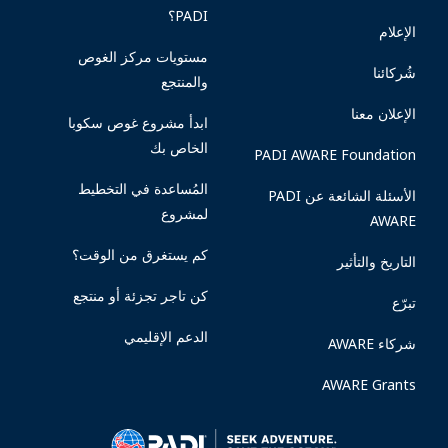
PADI؟
الإعلام
مستويات مركز الغوص
شُركائنا
والمنتجع
الإعلان معنا
ابدأ مشروع غوص سكوبا
الخاص بك
PADI AWARE Foundation
المُساعدة في التخطيط
الأسئلة الشائعة عن PADI
لمشروع
AWARE
كم يستغرق من الوقت؟
التاريخ والتأثير
كن تاجر تجزئة أو منتجع
تبرّع
الدعم الإقليمي
شركاء AWARE
AWARE Grants