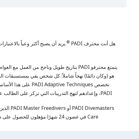
®
هل أنت محترف PADI
يريد أن يصبح أكثر وعياً بالاعتبار
هو (وكان دائمًا) نهجاً شاملاً: كل شخص يفي بمستسبقات ال
تخصص daptive Techniques
PADI، وإعدادهم لنهج التدريبات التي تركز على الطالب عند تكييف الأساليب لتلبية احتياجات الغواصين.
PADI Divemasters أو PADI Master Freedivers الذين أكملوا دورة
Care
في غضون 24 شهرًا مؤهلون للحصول على دورة تخصص PADI Adaptive Techniques .