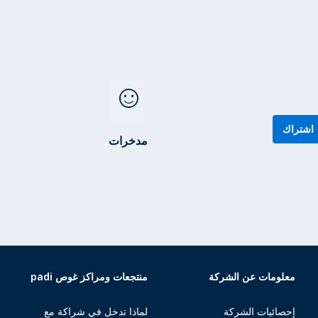
sentiment_satisfied
اشتراك
مدخرات
معلومات عن الشركة
منتجعات ومراكز غوص padi
إحصائيات الشركة
لماذا تدخل في شراكة مع