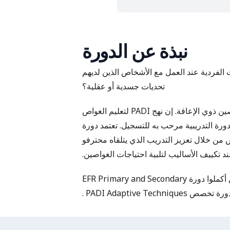
نبذة عن الدورة
ات الفردية عند العمل مع الأشخاص الذين لديهم
تحديات جسدية أو عقلية؟
يتمتع محترفو PADI بتاريخ طويل وناجح من العمل مع الغواصين ذوي الإعاقة. إن نهج PADI لتعليم الغواص
دورة التدريبية مرحب به للتسجيل. تعتمد دورة
PADI A على هذا الأساس من خلال تعزيز التدريب الذي يتلقاه محترفو
EFR Primary and Secondary