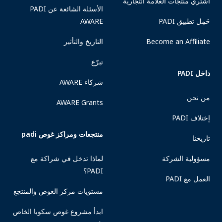
اشتري منتجات العلامة التجارية
الأسئلة الشائعة عن PADI
حَمِل تطبيق PADI
AWARE
Become an Affiliate
التاريخ والتأثير
تبرّع
داخل PADI
شركاء AWARE
من نحن
AWARE Grants
إختلاف PADI
منتجعات ومراكز غوص padi
تاريخنا
مسؤولية الشركة
لماذا تدخل في شراكة مع
PADI؟
العمل مع PADI
مستويات مركز الغوص والمنتجع
ابدأ مشروع غوص سكوبا الخاص