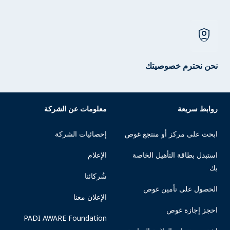
shield_person
نحن نحترم خصوصيتك
روابط سريعة
معلومات عن الشركة
ابحث على مركز أو منتجع غوص
إحصائيات الشركة
استبدل بطاقة التأهيل الخاصة
الإعلام
بك
شُركائنا
الحصول على تأمين غوص
الإعلان معنا
احجز إجازة غوص
PADI AWARE Foundation