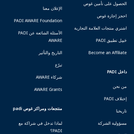
الحصول على تأمين غوص
الإعلان معنا
احجز إجازة غوص
PADI AWARE Foundation
اشتري منتجات العلامة التجارية
الأسئلة الشائعة عن PADI
حَمِل تطبيق PADI
AWARE
Become an Affiliate
التاريخ والتأثير
تبرّع
داخل PADI
شركاء AWARE
من نحن
AWARE Grants
إختلاف PADI
منتجعات ومراكز غوص padi
تاريخنا
مسؤولية الشركة
لماذا تدخل في شراكة مع
PADI؟