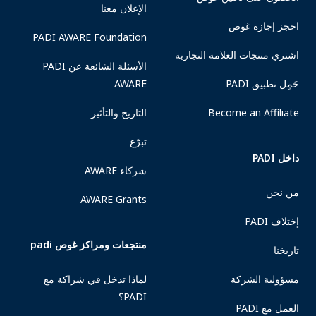
الإعلان معنا
احجز إجازة غوص
PADI AWARE Foundation
اشتري منتجات العلامة التجارية
الأسئلة الشائعة عن PADI
حَمِل تطبيق PADI
AWARE
Become an Affiliate
التاريخ والتأثير
تبرّع
داخل PADI
شركاء AWARE
من نحن
AWARE Grants
إختلاف PADI
منتجعات ومراكز غوص padi
تاريخنا
مسؤولية الشركة
لماذا تدخل في شراكة مع
PADI؟
العمل مع PADI