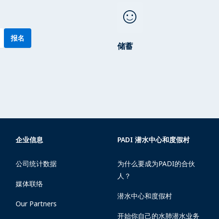
sentiment_satisfied
报名
储蓄
企业信息
PADI 潜水中心和度假村
公司统计数据
为什么要成为PADI的合伙
人？
媒体联络
潜水中心和度假村
Our Partners
开始你自己的水肺潜水业务