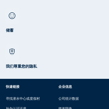
sentiment_satisfied
储蓄
shield_person
我们尊重您的隐私
快速链接
企业信息
寻找潜水中心或度假村
公司统计数据
补办认证证书
媒体联络