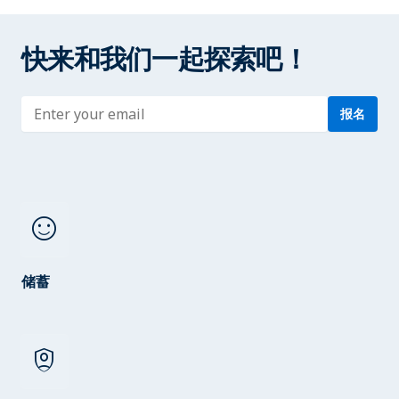
快来和我们一起探索吧！
Enter address
报名
sentiment_satisfied
储蓄
shield_person