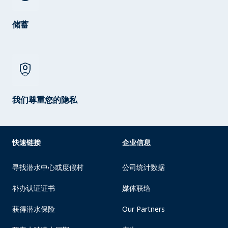
储蓄
shield_person
我们尊重您的隐私
快速链接
企业信息
寻找潜水中心或度假村
公司统计数据
补办认证证书
媒体联络
获得潜水保险
Our Partners