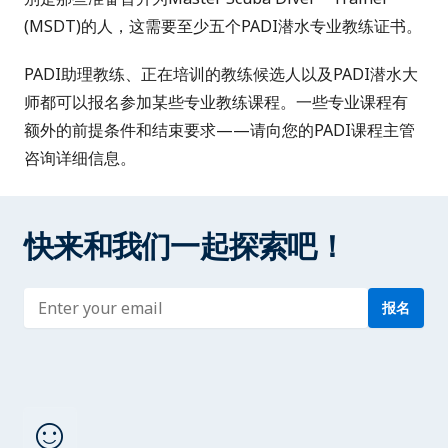
(MSDT)
的人，这需要至少五个PADI潜水专业教练证书。
PADI助理教练、正在培训的教练候选人以及PADI潜水大
师都可以报名参加某些专业教练课程。一些专业课程有
额外的前提条件和结束要求——请向您的PADI课程主管
咨询详细信息。
快来和我们一起探索吧！
Enter address
报名
sentiment_satisfied