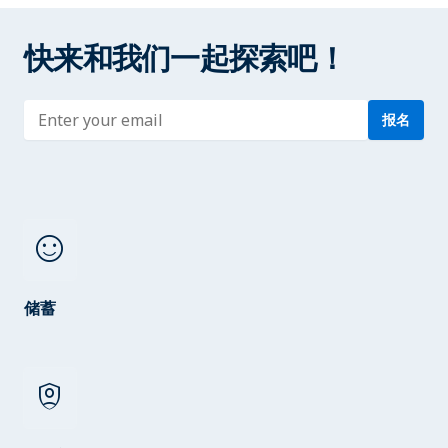
快来和我们一起探索吧！
Enter address
报名
sentiment_satisfied
储蓄
shield_person