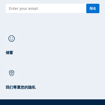
Enter address
报名
sentiment_satisfied
储蓄
shield_person
我们尊重您的隐私