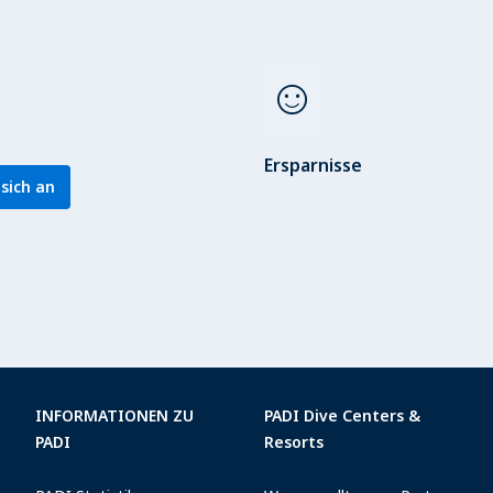
sentiment_satisfied
Ersparnisse
sich an
INFORMATIONEN ZU
PADI Dive Centers &
PADI
Resorts