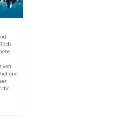
und
ßlich
iebs,
s von
hel und
ser
äche.