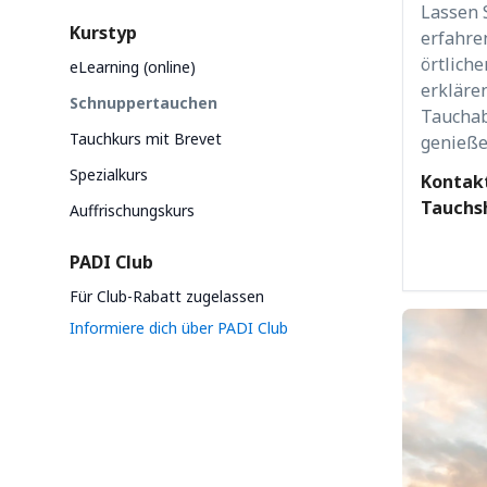
Lassen 
Kurstyp
erfahre
örtlich
eLearning (online)
erklären
Schnuppertauchen
Tauchab
Tauchkurs mit Brevet
genieße
Spezialkurs
Kontakt
Tauchsh
Auffrischungskurs
PADI Club
Für Club-Rabatt zugelassen
Informiere dich über PADI Club