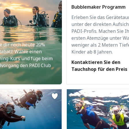
Bubblemaker Programm
Erleben Sie das Gerätetau
unter der direkten Aufsich
PADI-Profis. Machen Sie I
ersten Atemzüge unter Wa
e dir noch heute 20%
weniger als 2 Metern Tiefe
Rabatt! Wähle einen
Kinder ab 8 Jahren.
ning-Kurs und füge beim
Kontaktieren Sie den
lvorgang den PADI Club
Tauchshop für den Preis