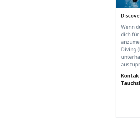
Discove
Wenn du 
dich fü
anzumel
Diving 
unterha
auszupr
Kontakt
Tauchsh