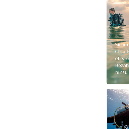
Sicher
Club-
eLear
Bezah
hinzu.