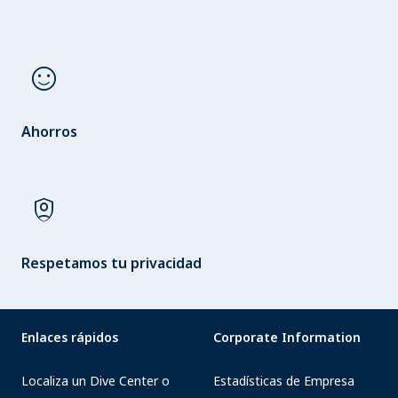
sentiment_satisfied
Ahorros
shield_person
Respetamos tu privacidad
Enlaces rápidos
Corporate Information
Localiza un Dive Center o
Estadísticas de Empresa