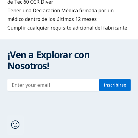
de Tec 60 CCR Diver
Tener una
Declaración Médica
firmada por un
médico dentro de los últimos 12 meses
Cumplir cualquier requisito adicional del fabricante
¡Ven a Explorar con
Nosotros!
Enter address
Inscribirse
sentiment_satisfied