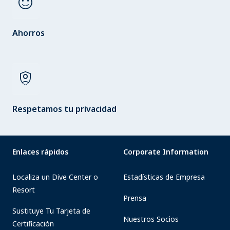
sentiment_satisfied
Ahorros
shield_person
Respetamos tu privacidad
Enlaces rápidos
Corporate Information
Localiza un Dive Center o
Estadísticas de Empresa
Resort
Prensa
Sustituye Tu Tarjeta de
Nuestros Socios
Certificación