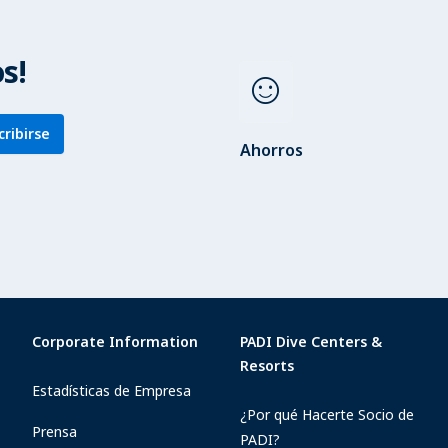
s!
sentiment_satisfied
cribirse
Ahorros
Corporate Information
PADI Dive Centers &
Resorts
Estadísticas de Empresa
¿Por qué Hacerte Socio de
Prensa
PADI?