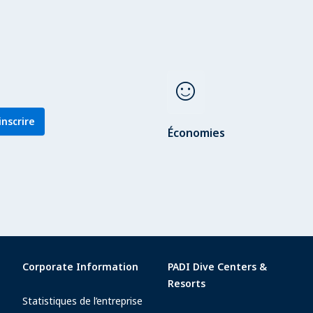
sentiment_satisfied
inscrire
Économies
Corporate Information
PADI Dive Centers &
Resorts
Statistiques de l’entreprise