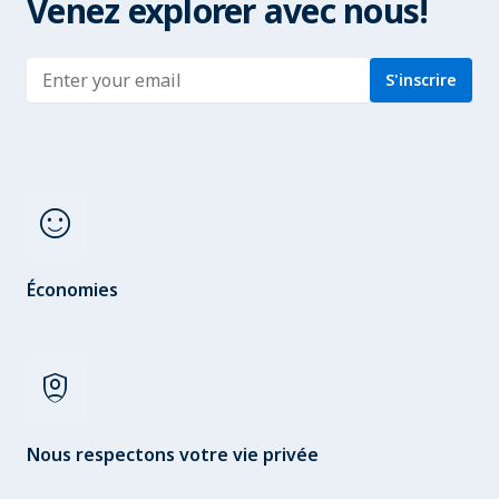
Venez explorer avec nous!
Enter address
S'inscrire
sentiment_satisfied
Économies
shield_person
Nous respectons votre vie privée