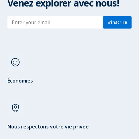
Venez explorer avec nous!
Enter address
S'inscrire
sentiment_satisfied
Économies
shield_person
Nous respectons votre vie privée