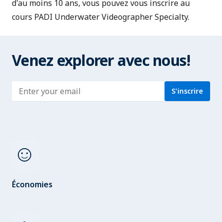
d'au moins 10 ans, vous pouvez vous inscrire au
cours PADI Underwater Videographer Specialty.
Venez explorer avec nous!
Enter address
S'inscrire
sentiment_satisfied
Économies