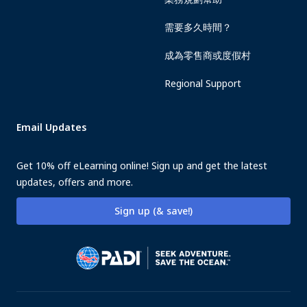
需要多久時間？
成為零售商或度假村
Regional Support
Email Updates
Get 10% off eLearning online! Sign up and get the latest
updates, offers and more.
Sign up (& save!)