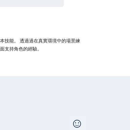
本技能。 透過過在真實環境中的場景練
面支持角色的經驗。
sentiment_satisfied