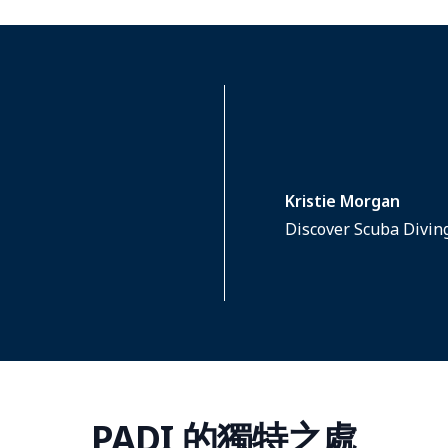
Kristie Morgan
Discover Scuba Divin
PADI 的獨特之處