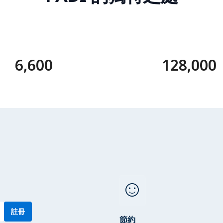
6,600
128,000
sentiment_satisfied
註冊
節約