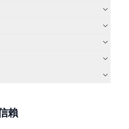
expand_more
expand_more
expand_more
expand_more
expand_more
信賴