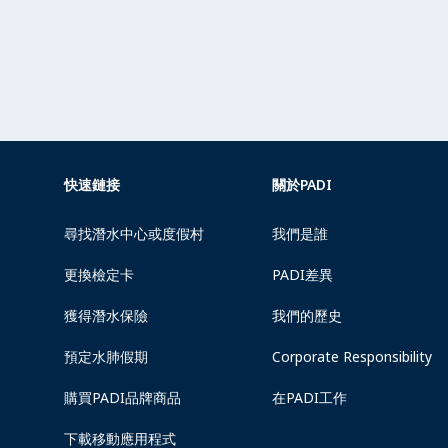
快速鏈接
關於PADI
尋找潛水中心或度假村
我們是誰
更換檢定卡
PADI差異
獲得潛水保險
我們的歷史
預定水肺假期
Corporate Responsibility
購買PADI品牌商品
在PADI工作
下載移動應用程式