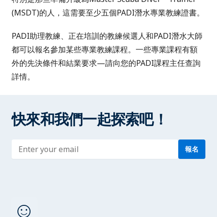
(MSDT)
的人，這需要至少五個PADI潛水專業教練證書。
PADI助理教練、正在培訓的教練候選人和PADI潛水大師
都可以報名參加某些專業教練課程。一些專業課程有額
外的先決條件和結業要求—請向您的PADI課程主任查詢
詳情。
快來和我們一起探索吧！
Enter address
報名
sentiment_satisfied