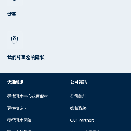
儲蓄
shield_person
我們尊重您的隱私
快速鏈接
公司資訊
尋找潛水中心或度假村
公司統計
更換檢定卡
媒體聯絡
獲得潛水保險
Our Partners