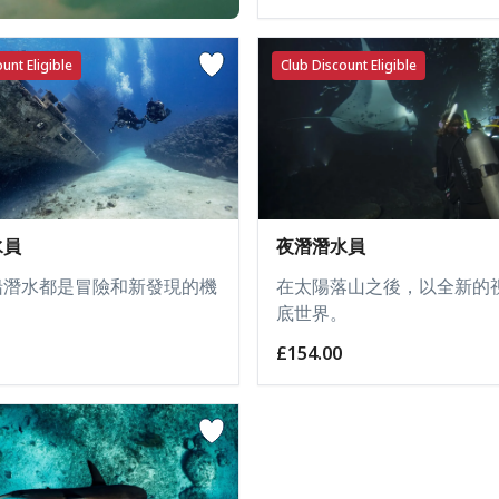
unt Eligible
Club Discount Eligible
水員
夜潛潛水員
船潛水都是冒險和新發現的機
在太陽落山之後，以全新的
底世界。
£154.00