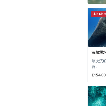
Club Disco
沉船潛
每次沉
會。
£154.00