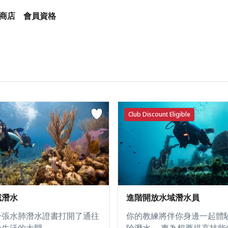
商店
會員資格
Club Discount Eligible
進階開放水域潛水員
域潛水
你的教練將伴你身邊一起體
一張水肺潛水證書打開了通往
險潛水。 專為想要提高技能
險生活的大門。