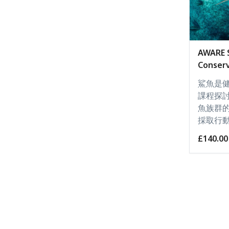
AWARE 
Conserv
鯊魚是
課程探
魚族群
採取行
£140.00