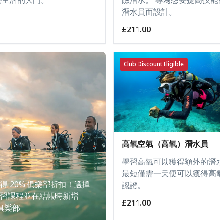
潛水員而設計。
£211.00
Club Discount Eligible
高氧空氣（高氧）潛水員
學習高氧可以獲得額外的潛
最短僅需一天便可以獲得高
得 20% 俱樂部折扣！選擇
認證。
習課程並在結帳時新增
£211.00
 俱樂部