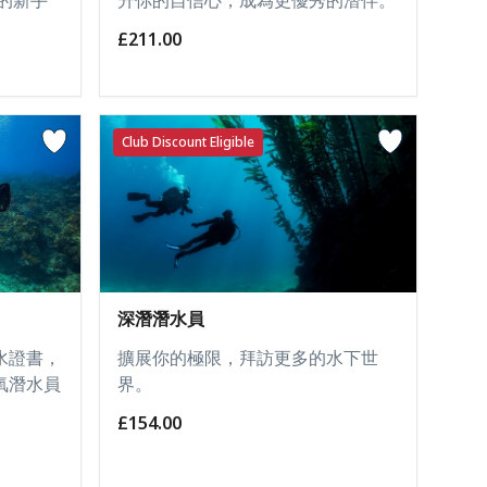
£211.00
Club Discount Eligible
深潛潛水員
水證書，
擴展你的極限，拜訪更多的水下世
氧潛水員
界。
£154.00