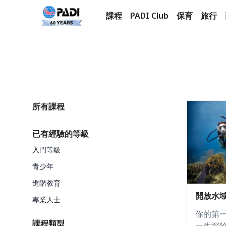
課程
PADI Club
保育
旅行
產品
Categories
所有課程
已有經驗的等級
入門等級
青少年
進階教育
開放水
專業人士
你的第
課程類型
一生探