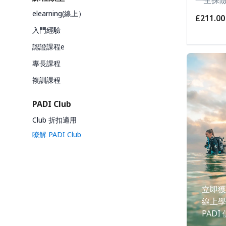
elearning(線上）
£211.00
入門經驗
認證課程e
專長課程
複訓課程
PADI Club
Club 折扣適用
瞭解 PADI Club
立即獲
線上學
PADI