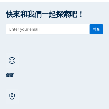
快來和我們一起探索吧！
Enter address
報名
sentiment_satisfied
儲蓄
shield_person