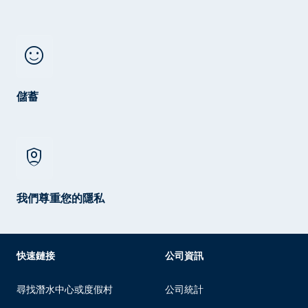
sentiment_satisfied
儲蓄
shield_person
我們尊重您的隱私
快速鏈接
公司資訊
尋找潛水中心或度假村
公司統計