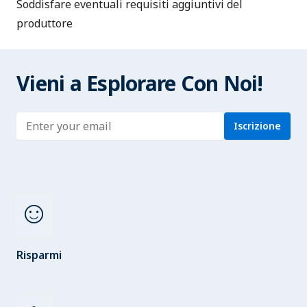
Soddisfare eventuali requisiti aggiuntivi del
produttore
Vieni a Esplorare Con Noi!
Enter address
Iscrizione
sentiment_satisfied
Risparmi