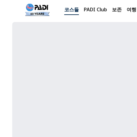
코스들
PADI Club
보존
여행