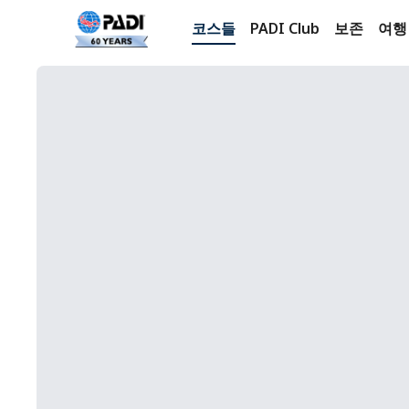
코스들
PADI Club
보존
여행