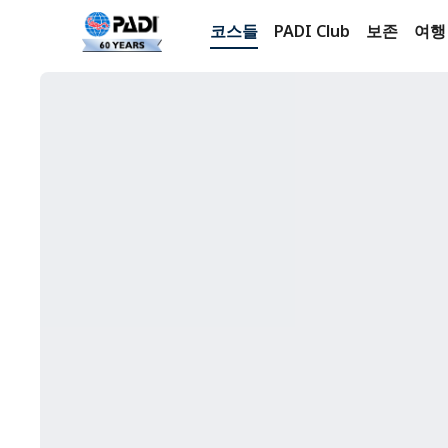
코스들
PADI Club
보존
여행