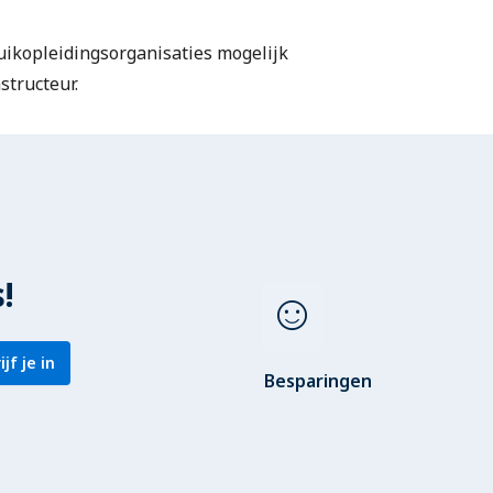
duikopleidingsorganisaties mogelijk
structeur.
!
sentiment_satisfied
ijf je in
Besparingen