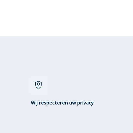
shield_person
Wij respecteren uw privacy