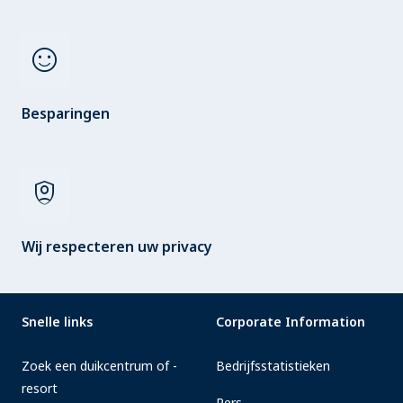
sentiment_satisfied
Besparingen
shield_person
Wij respecteren uw privacy
Snelle links
Corporate Information
Zoek een duikcentrum of -
Bedrijfsstatistieken
resort
Pers