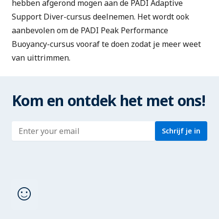
hebben afgerond mogen aan de PADI Adaptive
Support Diver-cursus deelnemen. Het wordt ook
aanbevolen om de
PADI Peak Performance
Buoyancy
-cursus vooraf te doen zodat je meer weet
van uittrimmen.
Kom en ontdek het met ons!
Enter address
Schrijf je in
sentiment_satisfied