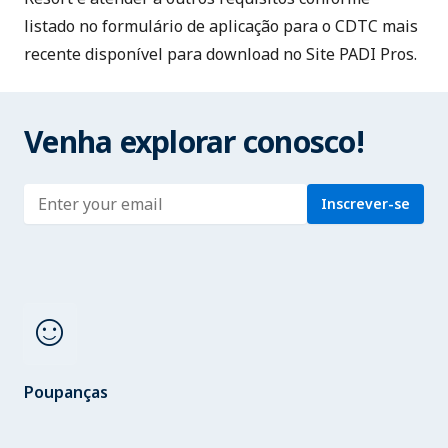
listado no formulário de aplicação para o CDTC mais
recente disponível para download no
Site PADI Pros
.
Venha explorar conosco!
Enter address
Inscrever-se
sentiment_satisfied
Poupanças