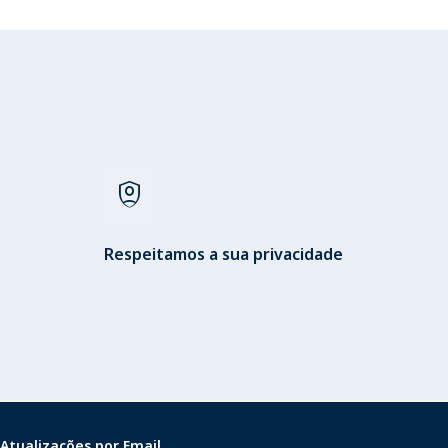
shield_person
Respeitamos a sua privacidade
Atualizações por Email