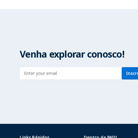
Venha explorar conosco!
Enter address
Inscr
Links Rápidos
Dentro da PADI