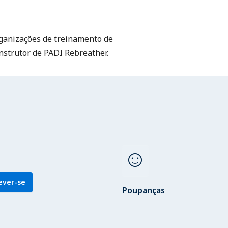
rganizações de treinamento de
nstrutor de PADI Rebreather.
sentiment_satisfied
ever-se
Poupanças