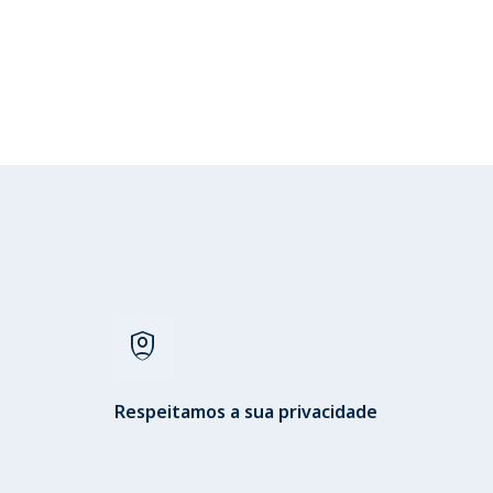
shield_person
Respeitamos a sua privacidade