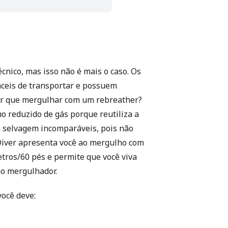
nico, mas isso não é mais o caso. Os
fáceis de transportar e possuem
 Por que mergulhar com um rebreather?
o reduzido de gás porque reutiliza a
a selvagem incomparáveis, pois não
 Diver apresenta você ao mergulho com
ros/60 pés e permite que você viva
mo mergulhador.
você deve: