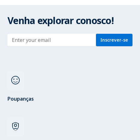
Venha explorar conosco!
Enter address
Inscrever-se
sentiment_satisfied
Poupanças
shield_person