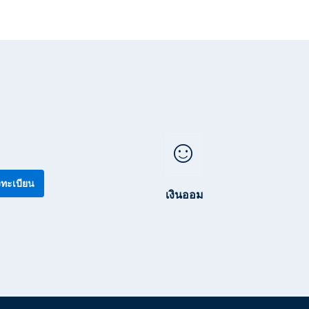
sentiment_satisfied
ทะเบียน
เงินออม