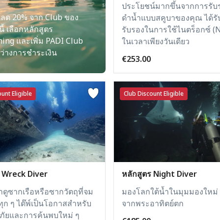
ประโยชน์มากขึ้นจากการรับ
นลด 20% จาก Club ของ
ดำน้ำแบบสคูบาของคุณ ได้ร
ี้ เลือกหลักสูตร
รับรองในการใช้ไนตร็อกซ์ (N
ing และเพิ่ม PADI Club
ในเวลาเพียงวันเดียว
ว่างการชำระเงิน
€253.00
unt Eligible
Club Discount Eligible
ร Wreck Diver
หลักสูตร Night Diver
ดูซากเรือหรือซากวัตถุที่จม
มองโลกใต้น้ำในมุมมองใหม่ 
้ำทุก ๆ ได๊พ์เป็นโอกาสสำหรับ
จากพระอาทิตย์ตก
ัยและการค้นพบใหม่ ๆ