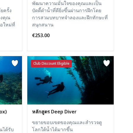
พัฒนาความมั่นใจของคุณและเป็น
ครั้ง
บัดดี้ดำน้ำที่ดียิ่งขึ้นผ่านการฝึกโดย
้างคุณ
การสวมบทบาทจำลองและฝึกทักษะที่
ใหม่ที่
สนุกสนาน
€253.00
Club Discount Eligible
rox)
หลักสูตร Deep Diver
ขยายขอบเขตของคุณและสำรวจดู
ณได้รับ
โลกใต้น้ำได้มากขึ้น