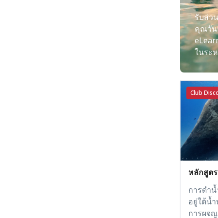
รับส่ว
คุณวันน
eLearn
ในระห
Club Disco
หลักสูต
การดำน้ำ
อยู่ใต้น
การผจญภ