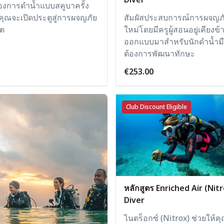
องการดำน้ำแบบสคูบาครั้ง
สัมผัสประสบการณ์การผจญภัย
ุณจะเปิดประตูสู่การผจญภัย
ใหม่โดยมีครูผู้สอนอยู่เคียงข
ิต
ออกแบบมาสำหรับนักดำน้ำมือ
ต้องการพัฒนาทักษะ
€253.00
Club Discount Eligible
หลักสูตร Enriched Air (Nit
Diver
ไนตร็อกซ์ (Nitrox) ช่วยให้คุ