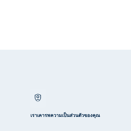
shield_person
เราเคารพความเป็นส่วนตัวของคุณ