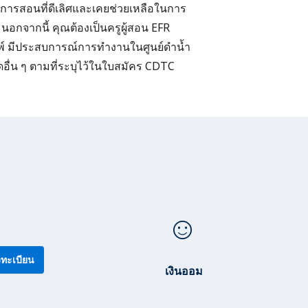
ในการสอนที่ดีเลิศและเคยช่วยเหลือในการ
อกจากนี้ คุณต้องเป็นครูผู้สอน EFR
ด๊พ์ มีประสบการณ์การทำงานในศูนย์ดำน้ำ
ื่น ๆ ตามที่ระบุไว้ในใบสมัคร CDTC
sentiment_satisfied
ทะเบียน
เงินออม