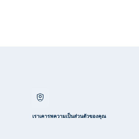
shield_person
เราเคารพความเป็นส่วนตัวของคุณ