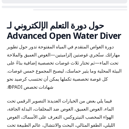
حول دورة التعلم الإلكتروني لـ
Advanced Open Water Diver
دورة الغواص المتقدم في المياه المفتوحة تدور حول تطوير
مهاراتك. ستُجري غوصتين إلزاميتين—الغوص العميق والملاحة
تحت الماء—ثم تختار ثلاث غوصات تخصصية إضافية بناءً على
البيئة المحلية وما يثير حماسك، ليصبح المجموع خمس غوصات.
كل غوصة تخصصية تكملها يمكن أن تحتسب كرصيد نحو
شهادات تخصص PADI®.
فيما يلي بعض من الخيارات العديدة: التصوير الرقمي تحت
الماء، الغوص العميق، الغوص ضد المخلفات، البدلة الجافة،
الهواء المخصب النيتروكس، التعرف على الأسماك، الغوص
الليلي، الطفو المثالي، البحث والانتشال، عالم الطبيعة تحت