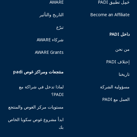
حَمِل تطبيق PADI
AWARE
Become an Affiliate
التاريخ والتأثير
تبرّع
داخل PADI
شركاء AWARE
من نحن
AWARE Grants
إختلاف PADI
منتجعات ومراكز غوص padi
تاريخنا
مسؤولية الشركة
لماذا تدخل في شراكة مع
PADI؟
العمل مع PADI
مستويات مركز الغوص والمنتجع
ابدأ مشروع غوص سكوبا الخاص
بك