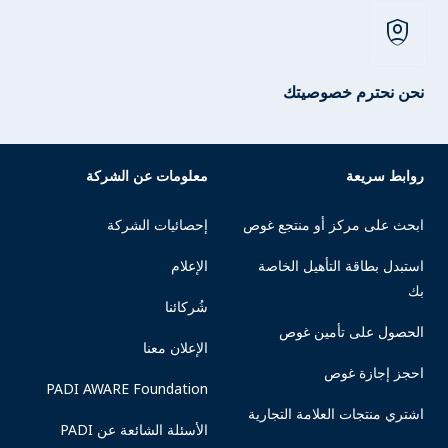
shield_person
نحن نحترم خصوصيتك
روابط سريعة
معلومات عن الشركة
ابحث على مركز أو منتجع غوص
إحصائيات الشركة
استبدل بطاقة التأهيل الخاصة
الإعلام
بك
شُركائنا
الحصول على تأمين غوص
الإعلان معنا
احجز إجازة غوص
PADI AWARE Foundation
اشتري منتجات العلامة التجارية
الأسئلة الشائعة عن PADI