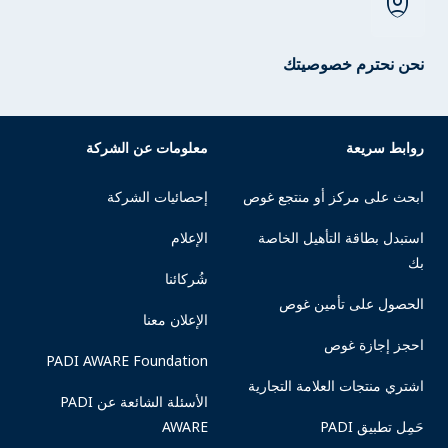
shield_person
نحن نحترم خصوصيتك
روابط سريعة
معلومات عن الشركة
ابحث على مركز أو منتجع غوص
إحصائيات الشركة
استبدل بطاقة التأهيل الخاصة
الإعلام
بك
شُركائنا
الحصول على تأمين غوص
الإعلان معنا
احجز إجازة غوص
PADI AWARE Foundation
اشتري منتجات العلامة التجارية
الأسئلة الشائعة عن PADI
حَمِل تطبيق PADI
AWARE