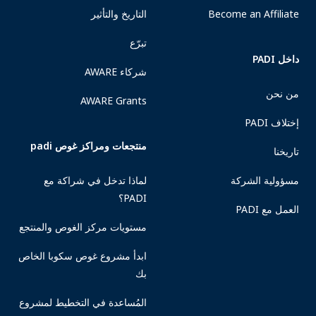
Become an Affiliate
التاريخ والتأثير
تبرّع
داخل PADI
شركاء AWARE
من نحن
AWARE Grants
إختلاف PADI
منتجعات ومراكز غوص padi
تاريخنا
مسؤولية الشركة
لماذا تدخل في شراكة مع
PADI؟
العمل مع PADI
مستويات مركز الغوص والمنتجع
ابدأ مشروع غوص سكوبا الخاص
بك
المُساعدة في التخطيط لمشروع