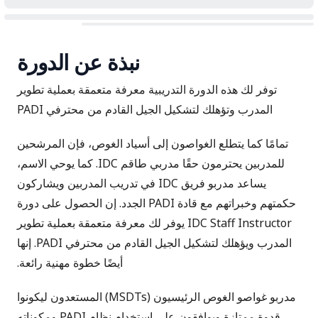
نبذة عن الدورة
توفر لك هذه الدورة التدريبية معرفة متعمقة بعملية تطوير
المدرب وتؤهلك لتشكيل الجيل القادم من محترفي PADI
تمامًا كما يتطلع الغواصون إلى أسياد الغوص، فإن المرشحين
للمدربين يحترمون حقًا مدربي طاقم IDC. كما يوحي الاسم،
يساعد مدربو فريق IDC في تدريب المدربين ويشاركون
حكمتهم وخبراتهم مع قادة PADI الجدد. إن الحصول على دورة
IDC Staff Instructor يوفر لك معرفة متعمقة بعملية تطوير
المدرب ويؤهلك لتشكيل الجيل القادم من محترفي PADI. إنها
أيضًا خطوة مهنية رائعة.
مدربو غواصو الغوص الرئيسيون (MSDTs)
المستعدون ليكونوا
قدوة ممتازة ويوافقون على استخدام نظام PADI ومكوناته