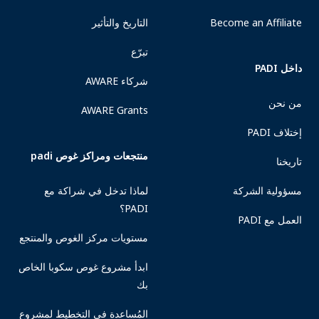
Become an Affiliate
التاريخ والتأثير
تبرّع
داخل PADI
شركاء AWARE
من نحن
AWARE Grants
إختلاف PADI
منتجعات ومراكز غوص padi
تاريخنا
مسؤولية الشركة
لماذا تدخل في شراكة مع
PADI؟
العمل مع PADI
مستويات مركز الغوص والمنتجع
ابدأ مشروع غوص سكوبا الخاص
بك
المُساعدة في التخطيط لمشروع