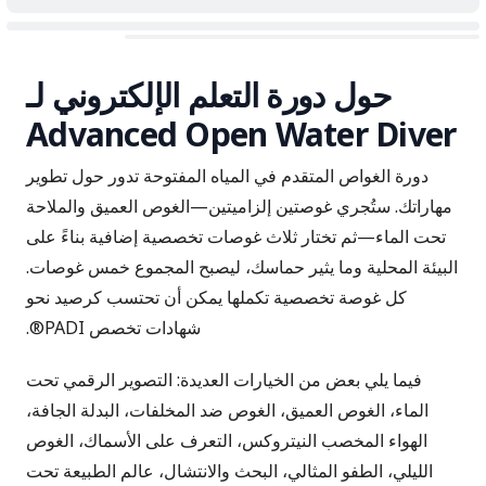
حول دورة التعلم الإلكتروني لـ
Advanced Open Water Diver
دورة الغواص المتقدم في المياه المفتوحة تدور حول تطوير
مهاراتك. ستُجري غوصتين إلزاميتين—الغوص العميق والملاحة
تحت الماء—ثم تختار ثلاث غوصات تخصصية إضافية بناءً على
البيئة المحلية وما يثير حماسك، ليصبح المجموع خمس غوصات.
كل غوصة تخصصية تكملها يمكن أن تحتسب كرصيد نحو
شهادات تخصص PADI®.
فيما يلي بعض من الخيارات العديدة: التصوير الرقمي تحت
الماء، الغوص العميق، الغوص ضد المخلفات، البدلة الجافة،
الهواء المخصب النيتروكس، التعرف على الأسماك، الغوص
الليلي، الطفو المثالي، البحث والانتشال، عالم الطبيعة تحت