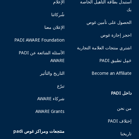
استبدل بطاقة التأهيل الخاصة
الإعلام
بك
شُركائنا
الحصول على تأمين غوص
الإعلان معنا
احجز إجازة غوص
PADI AWARE Foundation
اشتري منتجات العلامة التجارية
الأسئلة الشائعة عن PADI
حَمِل تطبيق PADI
AWARE
Become an Affiliate
التاريخ والتأثير
تبرّع
داخل PADI
شركاء AWARE
من نحن
AWARE Grants
إختلاف PADI
منتجعات ومراكز غوص padi
تاريخنا