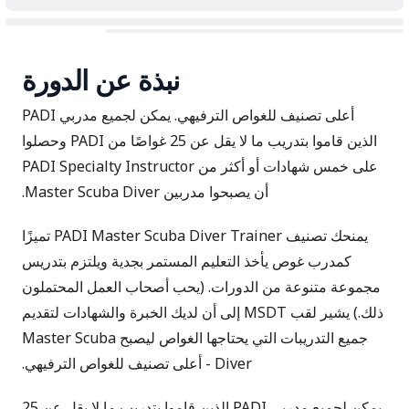
نبذة عن الدورة
أعلى تصنيف للغواص الترفيهي. يمكن لجميع مدربي PADI
الذين قاموا بتدريب ما لا يقل عن 25 غواصًا من PADI وحصلوا
على خمس شهادات أو أكثر من PADI Specialty Instructor
أن يصبحوا مدربين Master Scuba Diver.
يمنحك تصنيف PADI Master Scuba Diver Trainer تميزًا
كمدرب غوص يأخذ التعليم المستمر بجدية ويلتزم بتدريس
مجموعة متنوعة من الدورات. (يحب أصحاب العمل المحتملون
ذلك.) يشير لقب MSDT إلى أن لديك الخبرة والشهادات لتقديم
جميع التدريبات التي يحتاجها الغواص ليصبح Master Scuba
Diver - أعلى تصنيف للغواص الترفيهي.
يمكن لجميع مدربي PADI الذين قاموا بتدريب ما لا يقل عن 25