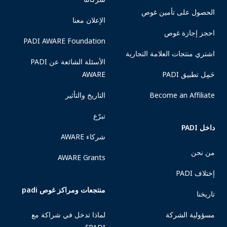
الحصول على تأمين غوص
الإعلان معنا
احجز إجازة غوص
PADI AWARE Foundation
اشتري منتجات العلامة التجارية
الأسئلة الشائعة عن PADI
حَمِل تطبيق PADI
AWARE
Become an Affiliate
التاريخ والتأثير
تبرّع
داخل PADI
شركاء AWARE
من نحن
AWARE Grants
إختلاف PADI
منتجعات ومراكز غوص padi
تاريخنا
مسؤولية الشركة
لماذا تدخل في شراكة مع