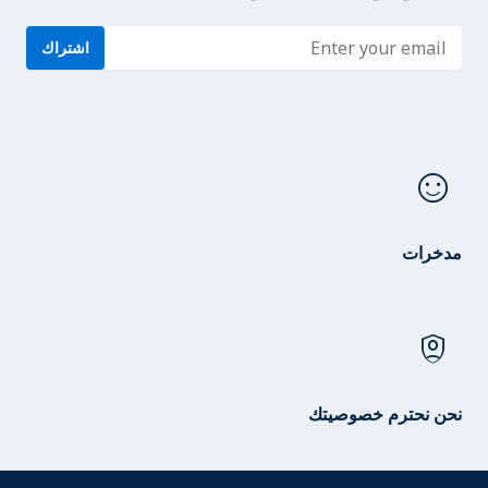
Enter address
اشتراك
sentiment_satisfied
مدخرات
shield_person
نحن نحترم خصوصيتك